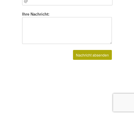
Ihre Nachricht:
Tierarztpraxis Kamber
Tel.
044 940 11 69
Fohlenweidstrasse 4
info@tierarztpraxiskamber.ch